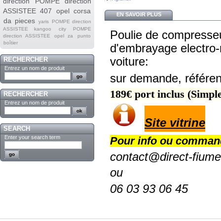
direction
POMPE direction
ASSISTEE 407
opel corsa
EN SAVOIR PLUS
da
pieces
yaris
POMPE direction
ASSISTEE kangoo
city
POMPE
Poulie de compresseu
direction ASSISTEE opel za
punto
boîtier
d'embrayage electro-
voiture:
RECHERCHER
Entrez un nom de produit
sur demande, référen
189€ port inclus (Simpl
RECHERCHER
Entrez un nom de produit
Site vitrine
SEARCH
Enter your search term
Pour info ou comman
contact@direct-fiume
ou
06 03 93 06 45