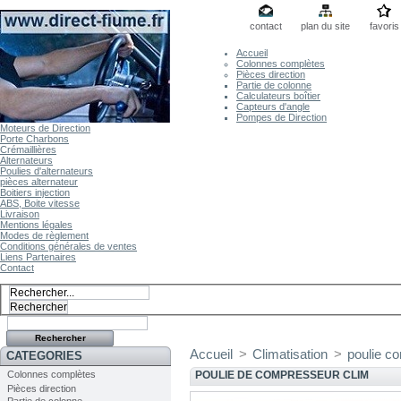
contact
plan du site
favoris
Accueil
Colonnes complètes
Pièces direction
Partie de colonne
Calculateurs boîtier
Capteurs d'angle
Pompes de Direction
Moteurs de Direction
Porte Charbons
Crémaillières
Alternateurs
Poulies d'alternateurs
pièces alternateur
Boitiers injection
ABS, Boite vitesse
Livraison
Mentions légales
Modes de règlement
Conditions générales de ventes
Liens Partenaires
Contact
Accueil
>
Climatisation
>
poulie c
CATEGORIES
Colonnes complètes
POULIE DE COMPRESSEUR CLIM
Pièces direction