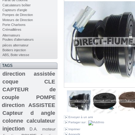
Partie de colonne
Calculateurs boîtier
Capteurs d'angle
Pompes de Direction
Moteurs de Direction
Porte Charbons
Crémaillières
Alternateurs
Poulies d'alternateurs
pièces alternateur
Boitiers injection
ABS, Boite vitesse
TAGS
direction assistée
coque CLE
CAPTEUR de
couple
POMPE
direction ASSISTEE
Capteur d angle
Envoyer à un ami
colonne
calculateur
Partager sur :
injection
D.A.
moteur
Imprimer
Agrandir