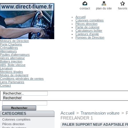
contact
plan du site
favoris
Accueil
Colonnes complètes
Pièces direction
Partie de colonne
Calculateurs boîtier
Capteurs d'angle
Pompes de Direction
Moteurs de Direction
Porte Charbons
Crémaillières
Alternateurs
Poulies d'alternateurs
pièces alternateur
Boitiers injection
ABS, Boite vitesse
Livraison
Mentions légales
Modes de règlement
Conditions générales de ventes
Liens Partenaires
Contact
Accueil
>
Transmission voiture
>
CATEGORIES
FREELANDER 1
Colonnes complètes
Pièces direction
PALIER SUPPORT NEUF ADAPTABLE 