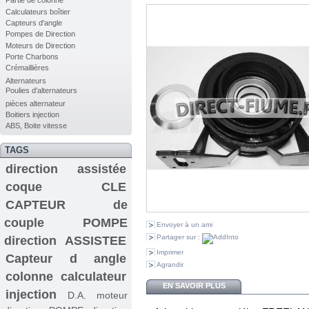
Partie de colonne
Calculateurs boîtier
Capteurs d'angle
Pompes de Direction
Moteurs de Direction
Porte Charbons
Crémaillières
Alternateurs
Poulies d'alternateurs
pièces alternateur
Boitiers injection
ABS, Boite vitesse
TAGS
direction assistée
coque CLE
CAPTEUR de
couple
POMPE
Envoyer à un ami
Partager sur :
direction ASSISTEE
Imprimer
Capteur d angle
Agrandir
colonne
calculateur
EN SAVOIR PLUS
injection
D.A.
moteur