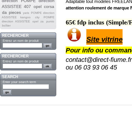
direction
POMPE direction
Adaptable tout modéles FREELAND
ASSISTEE 407
opel corsa
attention roulement de marque 
da
pieces
yaris
POMPE direction
ASSISTEE kangoo
city
POMPE
65€ fdp inclus (Simple/
direction ASSISTEE opel za
punto
boîtier
RECHERCHER
Site vitrine
Entrez un nom de produit
Pour info ou comman
RECHERCHER
contact@direct-fiume.fr
Entrez un nom de produit
ou 06 03 93 06 45
SEARCH
Enter your search term