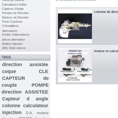
Partie de colonne
Calculateurs boîtier
Capteurs d'angle
colonne de direc
Pompes de Direction
Moteurs de Direction
Porte Charbons
Crémaillières
Alternateurs
Poulies d'alternateurs
pièces alternateur
Boitiers injection
ABS, Boite vitesse
moteur et calcul
TAGS
direction assistée
coque CLE
CAPTEUR de
couple
POMPE
direction ASSISTEE
Capteur d angle
colonne
calculateur
injection
D.A.
moteur