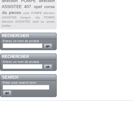
direction
POMPE direction
ASSISTEE 407
opel corsa
da
pieces
yaris
POMPE direction
ASSISTEE kangoo
city
POMPE
direction ASSISTEE opel za
punto
boîtier
RECHERCHER
Entrez un nom de produit
RECHERCHER
Entrez un nom de produit
SEARCH
Enter your search term