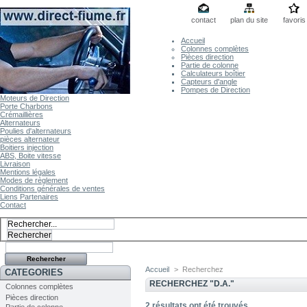
contact
plan du site
favoris
Accueil
Colonnes complètes
Pièces direction
Partie de colonne
Calculateurs boîtier
Capteurs d'angle
Pompes de Direction
Moteurs de Direction
Porte Charbons
Crémaillières
Alternateurs
Poulies d'alternateurs
pièces alternateur
Boitiers injection
ABS, Boite vitesse
Livraison
Mentions légales
Modes de règlement
Conditions générales de ventes
Liens Partenaires
Contact
Accueil
>
Recherchez
CATEGORIES
RECHERCHEZ "D.A."
Colonnes complètes
Pièces direction
2
résultats ont été trouvés.