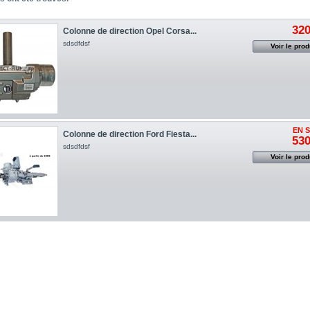
320
Colonne de direction Opel Corsa...
sdsdfdsf
Voir le prod
EN 
Colonne de direction Ford Fiesta...
530
sdsdfdsf
Voir le prod