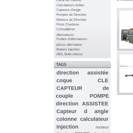
Partie de colonne
Calculateurs boîtier
Capteurs d'angle
Pompes de Direction
Moteurs de Direction
Porte Charbons
Crémaillières
Alternateurs
Poulies d'alternateurs
pièces alternateur
Boitiers injection
ABS, Boite vitesse
TAGS
direction assistée
coque CLE
CAPTEUR de
couple
POMPE
direction ASSISTEE
Capteur d angle
colonne
calculateur
injection
moteur