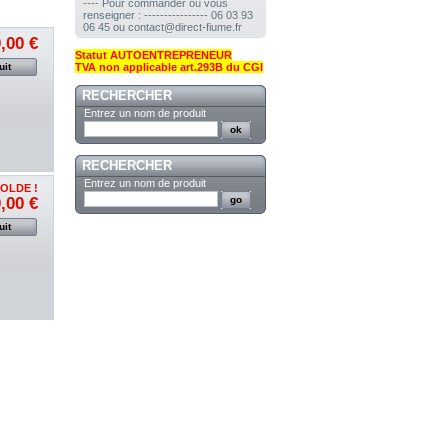
---- Pour commander ou vous
renseigner : ---------------- 06 03 93
06 45 ou contact@direct-fiume.fr
,00 €
Statut AUTOENTREPRENEUR
uit
TVA non applicable art.293B du CGI
RECHERCHER
Entrez un nom de produit
RECHERCHER
Entrez un nom de produit
SOLDE !
,00 €
uit