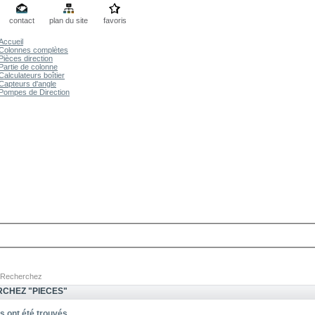
contact
plan du site
favoris
Accueil
Colonnes complètes
Pièces direction
Partie de colonne
Calculateurs boîtier
Capteurs d'angle
Pompes de Direction
Recherchez
CHEZ "PIECES"
s ont été trouvés.