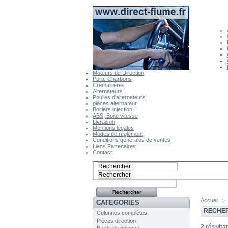
Moteurs de Direction
Porte Charbons
Crémaillières
Alternateurs
Poulies d'alternateurs
pièces alternateur
Boitiers injection
ABS, Boite vitesse
Livraison
Mentions légales
Modes de règlement
Conditions générales de ventes
Liens Partenaires
Contact
Accueil
>
CATEGORIES
RECHER
Colonnes complètes
Pièces direction
2
résultat