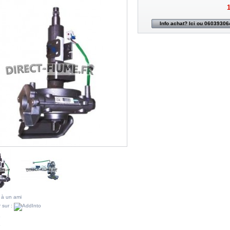
1
Info achat? Ici ou 06039306
 à un ami
 sur :