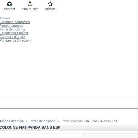
contact
plan du site
favoris
Accueil
Colonnes complètes
Pièces direction
Partie de colonne
Calculateurs boîtier
Capteurs d'angle
Pompes de Direction
Pièces direction
>
Partie de colonne
>
Partie colonne FIAT PANDA sans ESP
 COLONNE FIAT PANDA SANS ESP