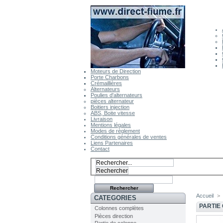
Moteurs de Direction
Porte Charbons
Crémaillières
Alternateurs
Poulies d'alternateurs
pièces alternateur
Boitiers injection
ABS, Boite vitesse
Livraison
Mentions légales
Modes de règlement
Conditions générales de ventes
Liens Partenaires
Contact
Accueil
>
CATEGORIES
PARTIE
Colonnes complètes
Pièces direction