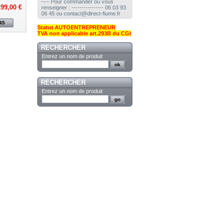
---- Pour commander ou vous
99,00 €
renseigner : ---------------- 06 03 93
06 45 ou contact@direct-fiume.fr
45
Statut AUTOENTREPRENEUR
TVA non applicable art.293B du CGI
RECHERCHER
Entrez un nom de produit
RECHERCHER
Entrez un nom de produit