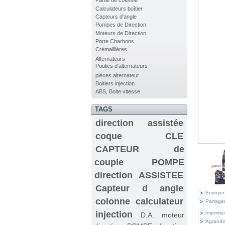
Partie de colonne
Calculateurs boîtier
Capteurs d'angle
Pompes de Direction
Moteurs de Direction
Porte Charbons
Crémaillières
Alternateurs
Poulies d'alternateurs
pièces alternateur
Boitiers injection
ABS, Boite vitesse
TAGS
direction assistée
coque CLE
CAPTEUR de
couple
POMPE
direction ASSISTEE
Capteur d angle
Envoyer
colonne
calculateur
Partager
injection
Imprimer
D.A.
moteur
Agrandir