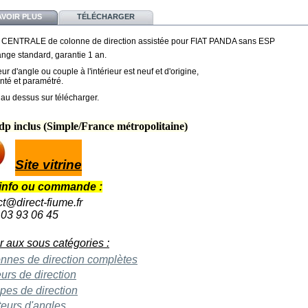
AVOIR PLUS
TÉLÉCHARGER
CENTRALE de colonne de direction assistée pour FIAT PANDA sans ESP
nge standard, garantie 1 an.
ur d'angle ou couple à l'intérieur est neuf et d'origine,
nté et paramétré.
 au dessus sur télécharger.
dp inclus (Simple/France métropolitaine)
Site vitrine
info ou commande :
t@direct-fiume.fr
 03 93 06 45
r aux sous catégories :
nnes de direction complètes
eurs de direction
es de direction
eurs d'angles