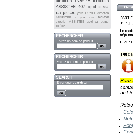
direction
POMPE direction
ASSISTEE 407
opel corsa
EN S
da
pieces
yaris
POMPE direction
ASSISTEE kangoo
city
POMPE
PARTIE 
direction ASSISTEE opel za
punto
En écha
boîtier
Le capte
déjà mo
RECHERCHER
Entrez un nom de produit
Cliquez
199€ f
RECHERCHER
Entrez un nom de produit
SEARCH
Pour 
Enter your search term
contac
ou 06
Retou
Colo
M ot
Pomp
Capt