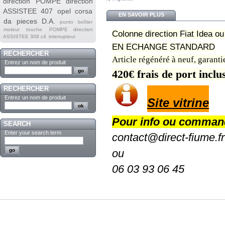
direction
POMPE direction
ASSISTEE 407
opel corsa
EN SAVOIR PLUS
da
pieces
D.A.
punto
boîtier
moteur
touche
POMPE direction
Colonne direction Fiat Idea o
ASSISTEE 308 c4
interrupteur
EN ECHANGE STANDARD
RECHERCHER
Article régénéré à neuf, garanti
Entrez un nom de produit
420
€ frais de port incl
RECHERCHER
Entrez un nom de produit
Site vitrine
Pour info ou comman
SEARCH
Enter your search term
contact@direct-fiume.fr
ou
06 03 93 06 45