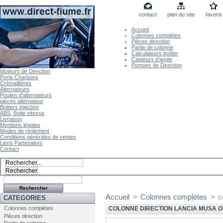
contact
plan du site
favoris
Accueil
Colonnes complètes
Pièces direction
Partie de colonne
Calculateurs boîtier
Capteurs d'angle
Pompes de Direction
Moteurs de Direction
Porte Charbons
Crémaillières
Alternateurs
Poulies d'alternateurs
pièces alternateur
Boitiers injection
ABS, Boite vitesse
Livraison
Mentions légales
Modes de règlement
Conditions générales de ventes
Liens Partenaires
Contact
Accueil
>
Colonnes complètes
>
c
CATEGORIES
Colonnes complètes
COLONNE DIRECTION LANCIA MUSA OU
Pièces direction