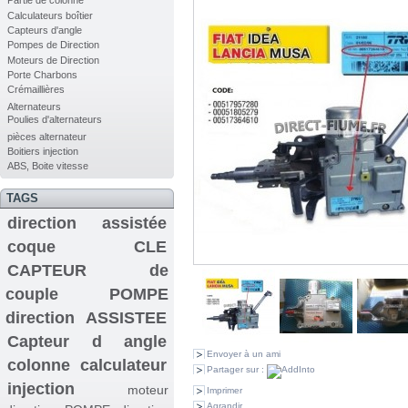
Partie de colonne
Calculateurs boîtier
Capteurs d'angle
Pompes de Direction
Moteurs de Direction
Porte Charbons
Crémaillières
Alternateurs
Poulies d'alternateurs
pièces alternateur
Boitiers injection
ABS, Boite vitesse
TAGS
direction assistée
coque CLE
CAPTEUR de
couple
POMPE
direction ASSISTEE
Capteur d angle
Envoyer à un ami
colonne
calculateur
Partager sur :
injection
moteur
Imprimer
Agrandir