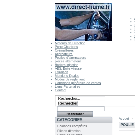
Moteurs de Direction
Porte Charbons
Crémaillières
Alternateurs
Poulies d'alternateurs
pièces alternateur
Boitiers injection
ABS, Boite vitesse
Livraison
Mentions légales
Modes de règlement
Conditions générales de ventes
Liens Partenaires
Contact
Accueil
>
CATEGORIES
POULIE
Colonnes complètes
Pièces direction