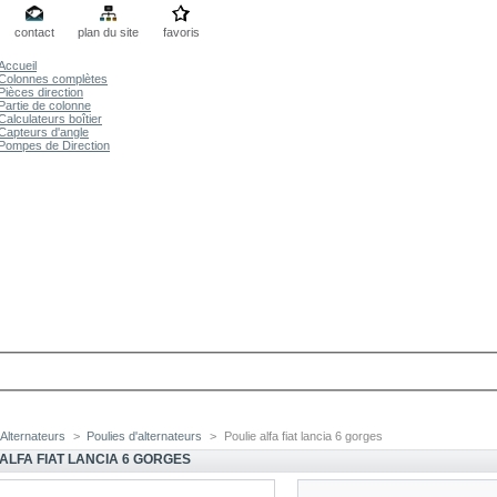
contact
plan du site
favoris
Accueil
Colonnes complètes
Pièces direction
Partie de colonne
Calculateurs boîtier
Capteurs d'angle
Pompes de Direction
Alternateurs
>
Poulies d'alternateurs
>
Poulie alfa fiat lancia 6 gorges
 ALFA FIAT LANCIA 6 GORGES