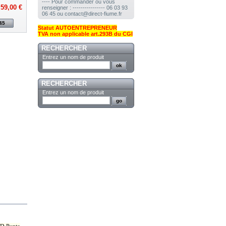
---- Pour commander ou vous
59,00 €
renseigner : ---------------- 06 03 93
06 45 ou contact@direct-fiume.fr
45
Statut AUTOENTREPRENEUR
TVA non applicable art.293B du CGI
RECHERCHER
Entrez un nom de produit
RECHERCHER
Entrez un nom de produit