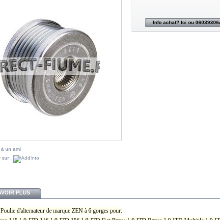
Info achat? Ici ou 06039306
 à un ami
 sur :
AVOIR PLUS
ulie d'alternateur de marque ZEN à 6 gorges pour: