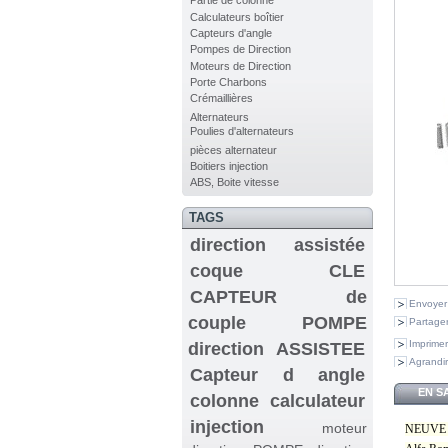
Partie de colonne
Calculateurs boîtier
Capteurs d'angle
Pompes de Direction
Moteurs de Direction
Porte Charbons
Crémaillières
Alternateurs
Poulies d'alternateurs
pièces alternateur
Boitiers injection
ABS, Boite vitesse
TAGS
direction assistée
coque CLE
CAPTEUR de
Envoyer
couple
POMPE
Partager
Imprimer
direction ASSISTEE
Agrandir
Capteur d angle
EN S
colonne
calculateur
injection
moteur
NEUVE Po