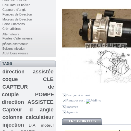
Partie de colonne
Calculateurs boîtier
Capteurs d'angle
Pompes de Direction
Moteurs de Direction
Porte Charbons
Crémaillières
Alternateurs
Poulies d'alternateurs
pièces alternateur
Boitiers injection
ABS, Boite vitesse
TAGS
direction assistée
coque CLE
CAPTEUR de
couple
POMPE
Envoyer à un ami
Partager sur :
direction ASSISTEE
Imprimer
Capteur d angle
Agrandir
colonne
calculateur
EN SAVOIR PLUS
injection
D.A.
moteur