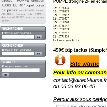
direction
POMPE direction
POMPE d'origine ZF en échan
ASSISTEE 407
opel corsa
32416778425
da
pieces
yaris
POMPE direction
32416769963
ASSISTEE kangoo
city
POMPE
32416769962
direction ASSISTEE opel za
punto
32416760567
boîtier
32416760248
32416758147
RECHERCHER
32416769759
32416769757
Entrez un nom de produit
32416771404
Facturée et garantie 1 an.
RECHERCHER
450€ fdp inclus (Simple
Entrez un nom de produit
SEARCH
Site vitrine
Enter your search term
Pour info ou comman
contact@direct-fiume.fr
ou 06 03 93 06 45
Retour aux sous catégo
Colonnes de direction