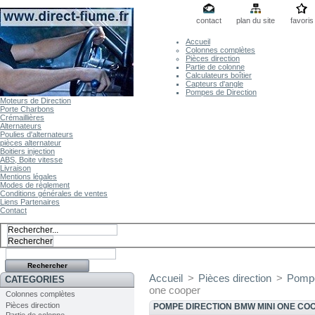
contact
plan du site
favoris
Accueil
Colonnes complètes
Pièces direction
Partie de colonne
Calculateurs boîtier
Capteurs d'angle
Pompes de Direction
Moteurs de Direction
Porte Charbons
Crémaillières
Alternateurs
Poulies d'alternateurs
pièces alternateur
Boitiers injection
ABS, Boite vitesse
Livraison
Mentions légales
Modes de règlement
Conditions générales de ventes
Liens Partenaires
Contact
Accueil
>
Pièces direction
>
Pompe
CATEGORIES
one cooper
Colonnes complètes
Pièces direction
POMPE DIRECTION BMW MINI ONE CO