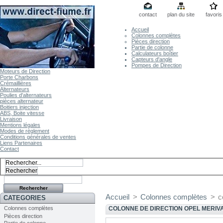
contact
plan du site
favoris
Accueil
Colonnes complètes
Pièces direction
Partie de colonne
Calculateurs boîtier
Capteurs d'angle
Pompes de Direction
Moteurs de Direction
Porte Charbons
Crémaillières
Alternateurs
Poulies d'alternateurs
pièces alternateur
Boitiers injection
ABS, Boite vitesse
Livraison
Mentions légales
Modes de règlement
Conditions générales de ventes
Liens Partenaires
Contact
Accueil
>
Colonnes complètes
>
c
CATEGORIES
Colonnes complètes
COLONNE DE DIRECTION OPEL MERIV
Pièces direction