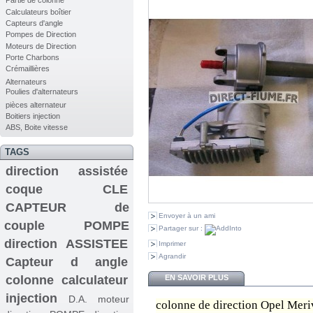
Partie de colonne
Calculateurs boîtier
Capteurs d'angle
Pompes de Direction
Moteurs de Direction
Porte Charbons
Crémaillières
Alternateurs
Poulies d'alternateurs
pièces alternateur
Boitiers injection
ABS, Boite vitesse
TAGS
direction assistée
coque CLE
CAPTEUR de
Envoyer à un ami
couple
POMPE
Partager sur :
direction ASSISTEE
Imprimer
Agrandir
Capteur d angle
colonne
calculateur
EN SAVOIR PLUS
injection
D.A.
moteur
colonne de direction Opel Meri