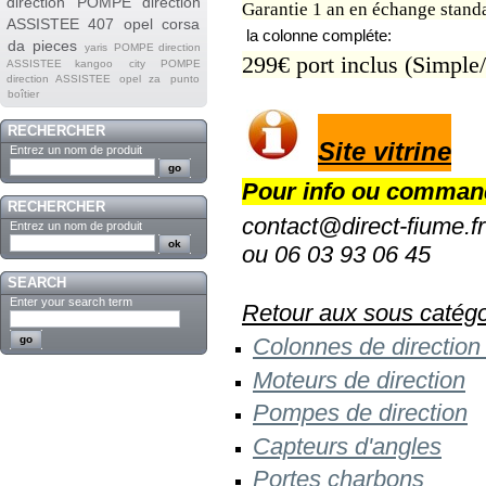
direction
POMPE direction
Garantie 1 an en éc
hange stand
ASSISTEE 407
opel corsa
la colonne compléte:
da
pieces
yaris
POMPE direction
299€ port inclus (Simple
ASSISTEE kangoo
city
POMPE
direction ASSISTEE opel za
punto
boîtier
RECHERCHER
Site vitrine
Entrez un nom de produit
Pour info ou comman
RECHERCHER
contact@direct-fiume.fr
Entrez un nom de produit
ou 06 03 93 06 45
SEARCH
Enter your search term
Retour aux sous catégo
Colonnes de direction
M oteurs de direction
Pompes de direction
Capteurs d'angles
Portes charbons