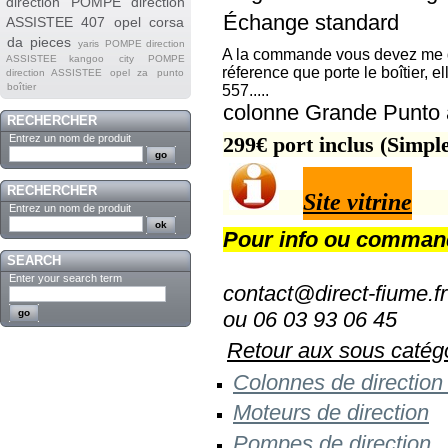
direction
POMPE direction
Échange standard
ASSISTEE 407
opel corsa
da
pieces
yaris
POMPE direction
A la commande vous devez me 
ASSISTEE kangoo
city
POMPE
réference que porte le boîtier, 
direction ASSISTEE opel za
punto
boîtier
557.....
colonne Grande Punto à
RECHERCHER
Entrez un nom de produit
299€ port inclus (Simpl
RECHERCHER
Site vitrine
Entrez un nom de produit
Pour info ou comman
SEARCH
Enter your search term
contact@direct-fiume.fr
ou 06 03 93 06 45
Retour aux sous catégo
Colonnes de direction
M oteurs de direction
Pompes de direction