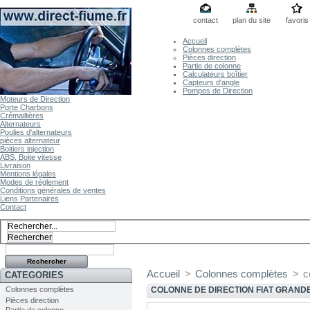
contact
plan du site
favoris
Accueil
Colonnes complètes
Pièces direction
Partie de colonne
Calculateurs boîtier
Capteurs d'angle
Pompes de Direction
Moteurs de Direction
Porte Charbons
Crémaillières
Alternateurs
Poulies d'alternateurs
pièces alternateur
Boitiers injection
ABS, Boite vitesse
Livraison
Mentions légales
Modes de règlement
Conditions générales de ventes
Liens Partenaires
Contact
Accueil
>
Colonnes complètes
>
c
CATEGORIES
Colonnes complètes
COLONNE DE DIRECTION FIAT GRAND
Pièces direction