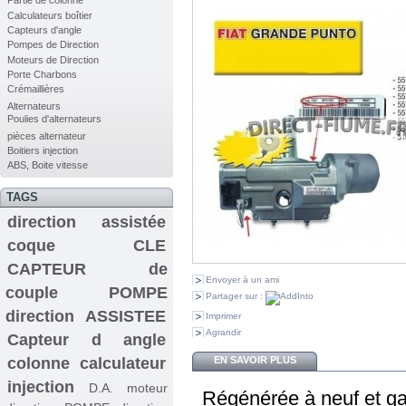
Partie de colonne
Calculateurs boîtier
Capteurs d'angle
Pompes de Direction
Moteurs de Direction
Porte Charbons
Crémaillières
Alternateurs
Poulies d'alternateurs
pièces alternateur
Boitiers injection
ABS, Boite vitesse
TAGS
direction assistée
coque CLE
CAPTEUR de
Envoyer à un ami
couple
POMPE
Partager sur :
direction ASSISTEE
Imprimer
Agrandir
Capteur d angle
colonne
calculateur
EN SAVOIR PLUS
injection
D.A.
moteur
Régénérée à neuf et ga