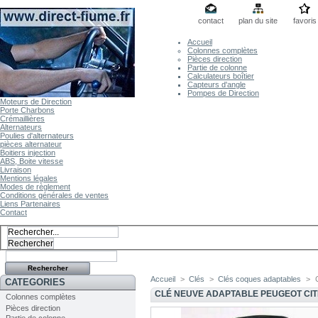
contact
plan du site
favoris
Accueil
Colonnes complètes
Pièces direction
Partie de colonne
Calculateurs boîtier
Capteurs d'angle
Pompes de Direction
Moteurs de Direction
Porte Charbons
Crémaillières
Alternateurs
Poulies d'alternateurs
pièces alternateur
Boitiers injection
ABS, Boite vitesse
Livraison
Mentions légales
Modes de règlement
Conditions générales de ventes
Liens Partenaires
Contact
Accueil
>
Clés
>
Clés coques adaptables
>
CATEGORIES
CLÉ NEUVE ADAPTABLE PEUGEOT CIT
Colonnes complètes
Pièces direction