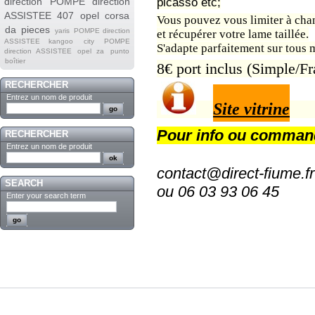
direction
POMPE direction
picasso etc;
ASSISTEE 407
opel corsa
Vous pouvez vous limiter à chan
da
pieces
yaris
POMPE direction
et récupérer votre lame taillée.
ASSISTEE kangoo
city
POMPE
S'adapte parfaitement sur tous 
direction ASSISTEE opel za
punto
boîtier
8€ port inclus (Simple/Fr
RECHERCHER
Entrez un nom de produit
Site vitrine
Pour info ou comman
RECHERCHER
Entrez un nom de produit
contact@direct-fiume.fr
SEARCH
ou 06 03 93 06 45
Enter your search term