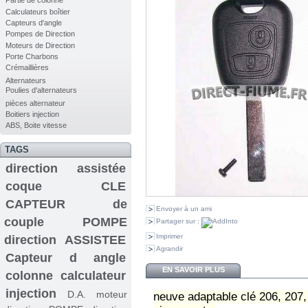
Partie de colonne
Calculateurs boîtier
Capteurs d'angle
Pompes de Direction
Moteurs de Direction
Porte Charbons
Crémaillières
Alternateurs
Poulies d'alternateurs
pièces alternateur
Boitiers injection
ABS, Boite vitesse
TAGS
direction assistée
coque CLE
CAPTEUR de
Envoyer à un ami
couple
POMPE
Partager sur :
Imprimer
direction ASSISTEE
Agrandir
Capteur d angle
EN SAVOIR PLUS
colonne
calculateur
injection
D.A.
moteur
neuve adaptable clé 206, 207,