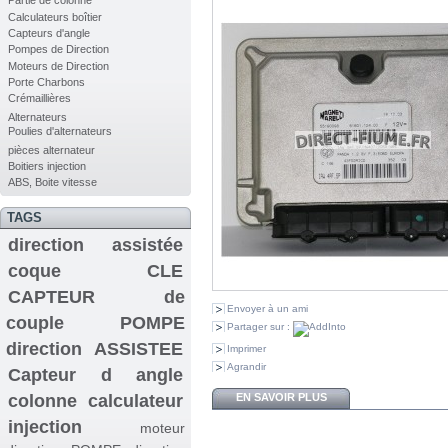
Partie de colonne
Calculateurs boîtier
Capteurs d'angle
Pompes de Direction
Moteurs de Direction
Porte Charbons
Crémaillières
Alternateurs
Poulies d'alternateurs
pièces alternateur
Boitiers injection
ABS, Boite vitesse
TAGS
direction assistée
coque CLE
CAPTEUR de
Envoyer à un ami
couple
POMPE
Partager sur :
direction ASSISTEE
Imprimer
Agrandir
Capteur d angle
colonne
calculateur
EN SAVOIR PLUS
injection
moteur