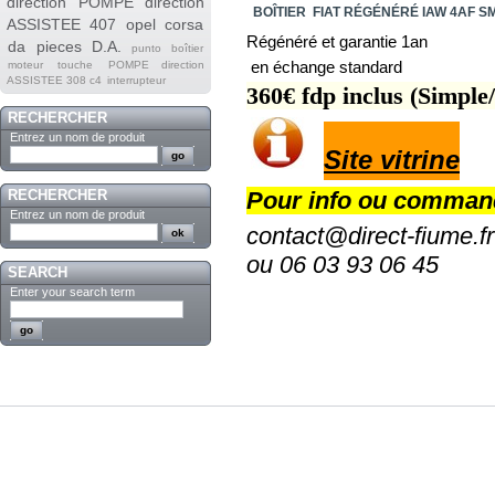
direction
POMPE direction
BOÎTIER FIAT RÉGÉNÉRÉ IAW 4AF S
ASSISTEE 407
opel corsa
Régénéré et garantie 1an
da
pieces
D.A.
punto
boîtier
en échange standard
moteur
touche
POMPE direction
ASSISTEE 308 c4
interrupteur
360€ fdp inclus (Simple
RECHERCHER
Entrez un nom de produit
Site vitrine
RECHERCHER
Pour info ou comman
Entrez un nom de produit
contact@direct-fiume.fr
ou 06 03 93 06 45
SEARCH
Enter your search term