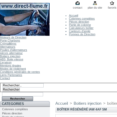
contact
plan du site
favoris
Accueil
Colonnes complètes
Pièces direction
Partie de colonne
Calculateurs boîtier
Capteurs d'angle
Pompes de Direction
Moteurs de Direction
Porte Charbons
Crémaillières
Alternateurs
Poulies d'alternateurs
pièces alternateur
Boitiers injection
ABS, Boite vitesse
Livraison
Mentions légales
Modes de règlement
Conditions générales de ventes
Liens Partenaires
Contact
Accueil
>
Boitiers injection
>
boîti
CATEGORIES
Colonnes complètes
BOÎTIER RÉGÉNÉRÉ IAW 4AF SM
Pièces direction